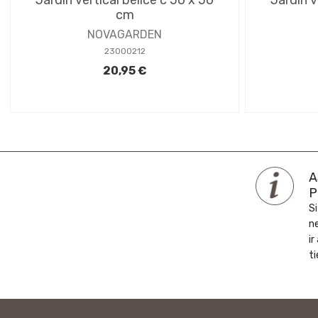
cm
NOVAGARDEN
23000212
20,95 €
A
P
Si
n
ir
ti