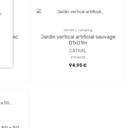
e
Jardín y camping
al tropic
Jardin vertical artificial sauvage
01x01m
CATRAL
9704078
94,95 €
a 50 x 50