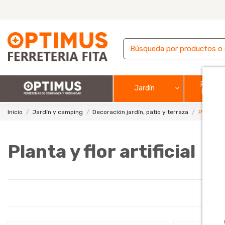
Pintura
Jardín
barnic
Inicio
Jardín y camping
Decoración jardín, patio y terraza
Planta y f
Planta y flor artificial