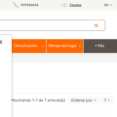
937956436
Tiendas
ES
×
Climatización
Menaje del hogar
+ Más
Mostrando 1-7 de 7 artículo(s)
Ordenar por:
7
o