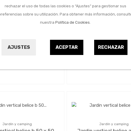
rechazar el uso de todas las cookies o “Ajustes” para gestionar sus
preferencias sobre su utilización. Para obtener más información, consult
nuestra
Política de Cookies
.
Jardín y camping
Jardín y camping
ertical artificial forest
Jardin vertical artifici
01x01m
01x01m
AJUSTES
ACEPTAR
RECHAZAR
NORTENE
NORTENE
9700771
9695295
47,95 €
72,95 €
Jardín y camping
Jardín y camping
ertical belice b 50 x 50
Jardin vertical belice 