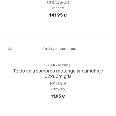
COOLAROO
9688637
141,95 €
Jardín y camping
Toldo vela sombreo rectangular camuflaje
02x03m gris
NATUUR
23026092
11,95 €