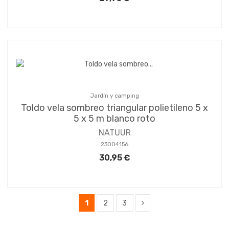
Jardín y camping
Toldo vela sombreo triangular polietileno 5 x
5 x 5 m blanco roto
NATUUR
23004156
30,95 €
1
2
3